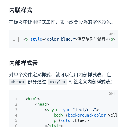
内联样式
在标签中使用样式属性，如下改变段落的字体颜色：
XML
1
<
p
style
=
"color:blue;"
>
潘高陪你学编程
</
p
>
内部样式表
对单个文件定义样式，就可以使用内部样式表。在
部分通过
标签定义内部样式表：
<head>
<style>
XML
1
<
html
>
2
<
head
>
3
<
style
type
=
"text/css"
>
4
body
 {
background-color
:yellow;}
5
p
 {
color
:blue;}
6
</
style
>