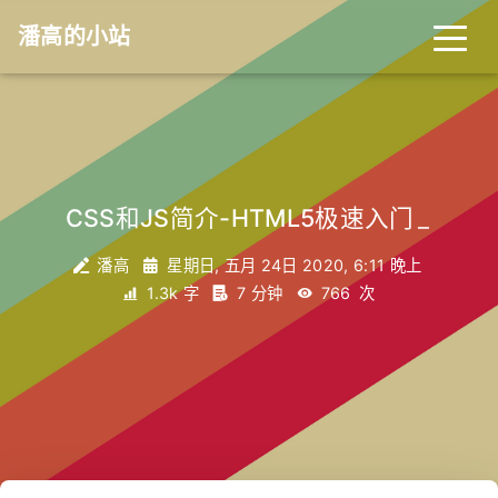
潘高的小站
CSS和JS简介-HTML5极速入门
_
潘高
星期日, 五月 24日 2020, 6:11 晚上
1.3k 字
7 分钟
766
次