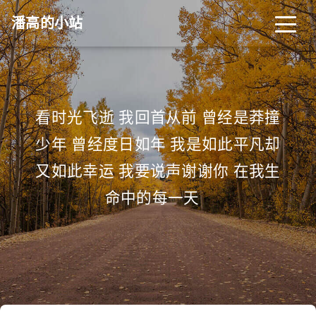
潘高的小站
看时光飞逝 我回首从前 曾经是莽撞
少年 曾经度日如年 我是如此平凡却
又如此幸运 我要说声谢谢你 在我生
命中的每一天
_