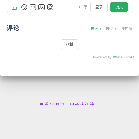
登录
提交
0
字
评论
按正序
按倒序
按热度
刷新
Powered by
Waline
v2.14.1
星垂平野阔，月涌大江流。
本站已默默无闻运行 2722 天
19 小时 26 分 33 秒
承蒙
137529
位朋友
造访
235032
次
猿ICP证19901222号