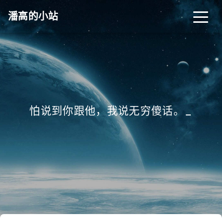
潘高的小站
怕说到你跟他，我说无穷傻话。
_