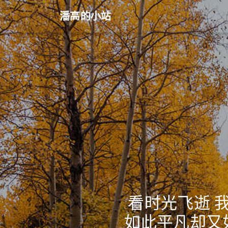
潘高的小站
看时光飞逝 
如此平凡却又