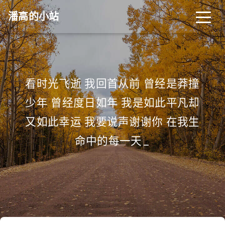
潘高的小站
看时光飞逝 我回首从前 曾经是莽撞
少年 曾经度日如年 我是如此平凡却
又如此幸运 我要说声谢谢你 在我生
命中的每一天
_